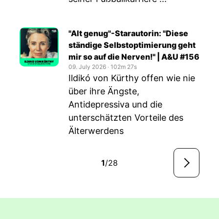
"Alt genug"-Starautorin: "Diese
ständige Selbstoptimierung geht
mir so auf die Nerven!" | A&U #156
09. July 2026
‧
102m 27s
Ildikó von Kürthy offen wie nie
über ihre Ängste,
Antidepressiva und die
unterschätzten Vorteile des
Älterwerdens
1
/28