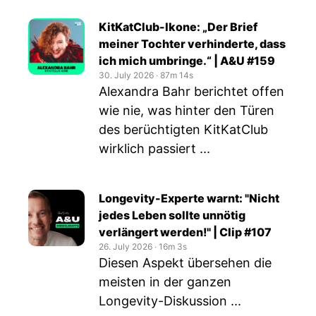
KitKatClub-Ikone: „Der Brief
meiner Tochter verhinderte, dass
ich mich umbringe.“ | A&U #159
30. July 2026
‧
87m 14s
Alexandra Bahr berichtet offen
wie nie, was hinter den Türen
des berüchtigten KitKatClub
wirklich passiert ...
Longevity-Experte warnt: "Nicht
jedes Leben sollte unnötig
verlängert werden!" | Clip #107
26. July 2026
‧
16m 3s
Diesen Aspekt übersehen die
meisten in der ganzen
Longevity-Diskussion ...