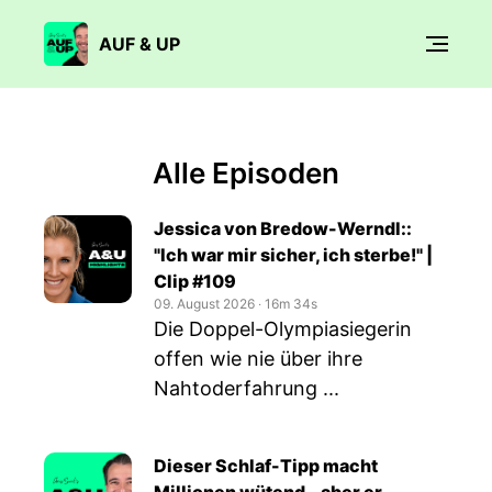
AUF & UP
Alle Episoden
Jessica von Bredow-Werndl::
"Ich war mir sicher, ich sterbe!" |
Clip #109
09. August 2026
‧
16m 34s
Die Doppel-Olympiasiegerin
offen wie nie über ihre
Nahtoderfahrung ...
Dieser Schlaf-Tipp macht