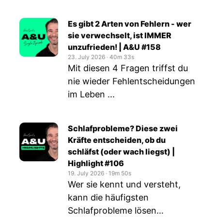
Es gibt 2 Arten von Fehlern - wer
sie verwechselt, ist IMMER
unzufrieden! | A&U #158
23. July 2026
‧
40m 33s
Mit diesen 4 Fragen triffst du
nie wieder Fehlentscheidungen
im Leben ...
Schlafprobleme? Diese zwei
Kräfte entscheiden, ob du
schläfst (oder wach liegst) |
Highlight #106
19. July 2026
‧
19m 50s
Wer sie kennt und versteht,
kann die häufigsten
Schlafprobleme lösen…