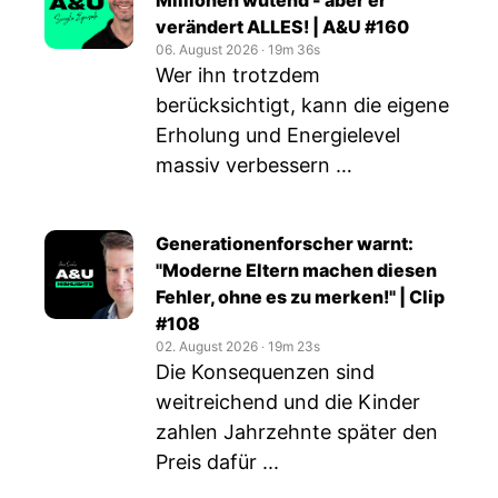
Millionen wütend - aber er
verändert ALLES! | A&U #160
06. August 2026
‧
19m 36s
Wer ihn trotzdem
berücksichtigt, kann die eigene
Erholung und Energielevel
massiv verbessern …
Generationenforscher warnt:
"Moderne Eltern machen diesen
Fehler, ohne es zu merken!" | Clip
#108
02. August 2026
‧
19m 23s
Die Konsequenzen sind
weitreichend und die Kinder
zahlen Jahrzehnte später den
Preis dafür ...