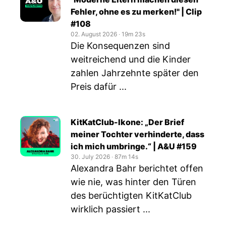
Fehler, ohne es zu merken!" | Clip
#108
02. August 2026
‧
19m 23s
Die Konsequenzen sind
weitreichend und die Kinder
zahlen Jahrzehnte später den
Preis dafür ...
KitKatClub-Ikone: „Der Brief
meiner Tochter verhinderte, dass
ich mich umbringe.“ | A&U #159
30. July 2026
‧
87m 14s
Alexandra Bahr berichtet offen
wie nie, was hinter den Türen
des berüchtigten KitKatClub
wirklich passiert ...