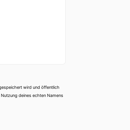
nd kann das Leben nicht
 sich anstrengen eher nicht
von irgendwelchen internen
Die Anerkennung im
l sein.
imt, richtig konstruiert
speichert wird und öffentlich
ie Nutzung deines echten Namens
zu viel essen oder das
sich ist etwas was nicht