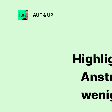
AUF & UP
Highl
Anst
weni