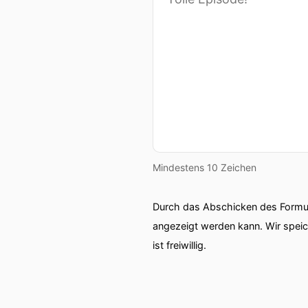
00:02:19: Oder stellt sich
genießen.
00:02:26: Also es wird oft
die Genussmenschen sind un
Dämonen oder Treibern vo
Außensuchen und all diese
00:02:47: Und wie gesagt is
Mindestens 10 Zeichen
00:02:51: und trotzdem gilt
und designt.
Durch das Abschicken des Formul
angezeigt werden kann. Wir spei
00:03:00: Nichts Verwerfl
ist freiwillig.
00:03:05: für viele Dinge
falsche Essen würde ja ni
gut ist.