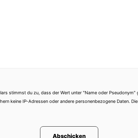
 zu sehr in den Dienst der Firma oder seinem Beruf u
 in so einem Kontext gestellt, dass die Menschen, die
d alles nur Asketen sind, die zu hart zu sich sind 
rangepeitscht werden kein Selbstwertgefühl haben 
 Dinge.
t Markin eins Fällen oder auch in vielen Fällen der Fal
 die Anstrengung per se ist richtig dosiert, richtig get
ars stimmst du zu, dass der Wert unter "Name oder Pseudonym" ge
chern keine IP-Adressen oder andere personenbezogene Daten. D
iches sondern im Gegenteil elementar notwendig.
 es ähnlich wie beim Essen Nur weil manche Menschen 
emand auf die Idee kommen, dass man sagt, Essen an 
Abschicken