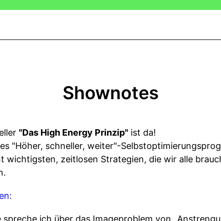
Shownotes
eller
"Das High Energy Prinzip"
ist da!
res "Höher, schneller, weiter"-Selbstoptimierungspr
wichtigsten, zeitlosen Strategien, die wir alle brau
n.
len:
de spreche ich über das Imageproblem von „Anstrengu