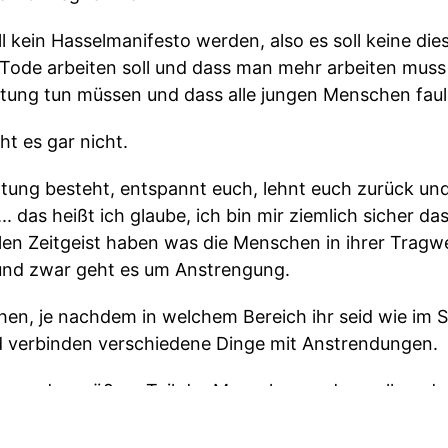
ll kein Hasselmanifesto werden, also es soll keine d
Tode arbeiten soll und dass man mehr arbeiten muss 
rtung tun müssen und dass alle jungen Menschen faul
t es gar nicht.
htung besteht, entspannt euch, lehnt euch zurück und
.. das heißt ich glaube, ich bin mir ziemlich sicher d
len Zeitgeist haben was die Menschen in ihrer Tragwe
 und zwar geht es um Anstrengung.
hen, je nachdem in welchem Bereich ihr seid wie im S
d verbinden verschiedene Dinge mit Anstrendungen.
agen der größere Teil der Menschen und vor allem de
f Anstregnung zunächst einmal als etwas Negatives 