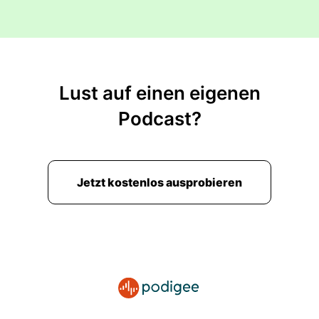
00:02:37: Und Gruppe Vier war die
Kontrollgruppe, die jede Nacht die Möglichkeit
hatte acht Stunden zu schlafen Und während
der Wachzeit hat man alle, alle Teilnehmenden
aus allen Gruppen bestimmte Tests unterzogen.
Lust auf einen eigenen
00:02:52: Vor allem kognitive Tests also wie
Podcast?
unser Gehirn funktioniert und da gibt es auch
standardisierte wissenschaftlich anerkannte
Tests.
Jetzt kostenlos ausprobieren
00:03:00: Da geht's um
Reaktionsgeschwindigkeit zum Beispiel.
00:03:03: das heißt etwas leuchtet auf einem
Bildschirm auf und man muss ein Knopf drücken
und je nachdem wie schnell das passiert kann
man ableiten wie viel Zeit vergangen ist
zwischen Ein politische Signal wurde erkannt