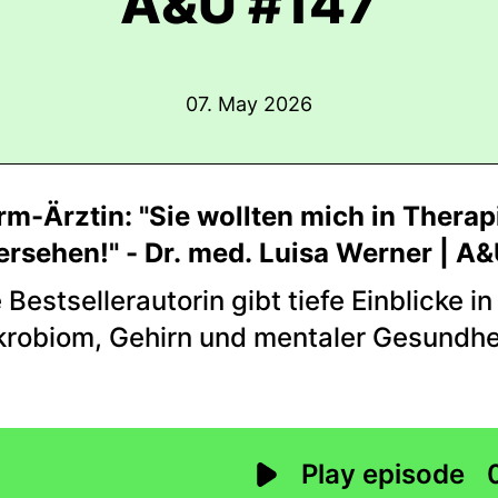
A&U #147
07. May 2026