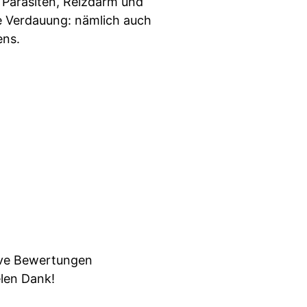
 Parasiten, Reizdarm und
ie Verdauung: nämlich auch
ens.
tive Bewertungen
elen Dank!