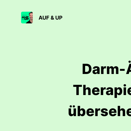
AUF & UP
Darm-Är
Therapi
übersehen