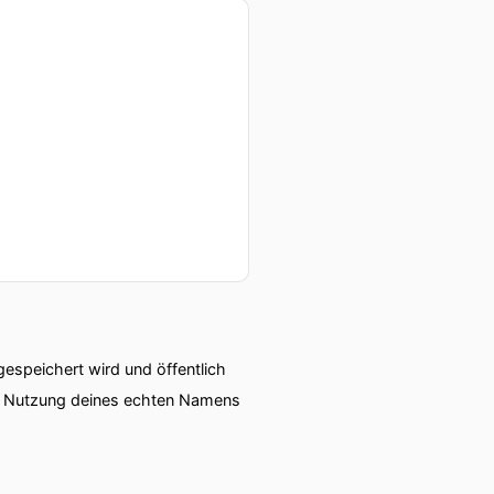
nseren Darm.
 Darm mit ihrer Verdauung
speichert wird und öffentlich
ser Darm Auswirkungen
ie Nutzung deines echten Namens
ese Dinge auf unsere