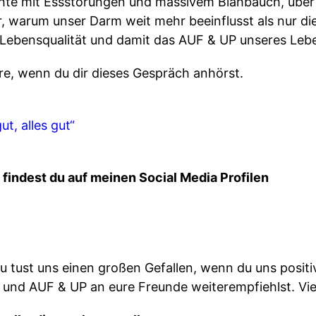
hte mit Essstörungen und massivem Blähbauch, über
r, warum unser Darm weit mehr beeinflusst als nur d
ebensqualität und damit das AUF & UP unseres Leb
re, wenn du dir dieses Gespräch anhörst.
t, alles gut“
findest du auf meinen Social Media Profilen
du tust uns einen großen Gefallen, wenn du uns posi
t und AUF & UP an eure Freunde weiterempfiehlst. Vi